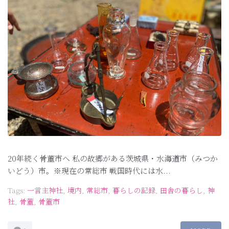
20年続く骨董市へ 私の故郷がある茨城県・水海道市（みつか
いどう）市。※現在の常総市 戦国時代には水...
Tags:
一言主神社
,
境内
,
常総市
,
暮らしの記録
,
田舎の暮らし
,
神
社
,
骨董
,
骨董市