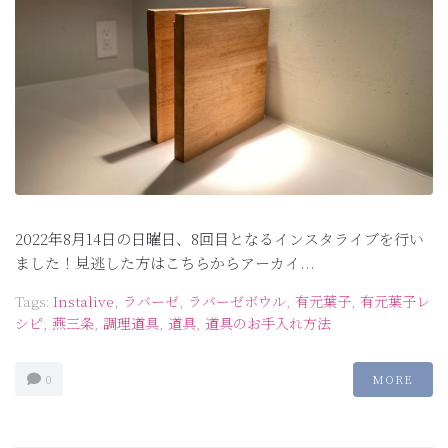
2022年8月14日の日曜日、8回目となるインスタライブを行い
ました！見逃した方はこちらからアーカイ...
Tags:
Instalive
,
ラバーゼ
,
ラバーゼボウル
,
有元葉子
,
有元葉子レ
シピ
,
燕三条
,
調理道具
,
道具
,
道具のお手入れ方法
0
MORE