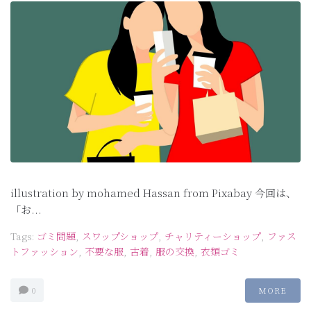
illustration by mohamed Hassan from Pixabay 今回は、
「お...
Tags:
ゴミ問題
,
スワップショップ
,
チャリティーショップ
,
ファス
トファッション
,
不要な服
,
古着
,
服の交換
,
衣類ゴミ
0
MORE