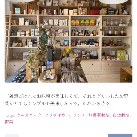
「雑穀ごはんにお味噌が美味しくて、それとグリルしたお野
菜がとてもシンプルで美味しかった。あれから時々...
Tags:
オーガニック
,
サラダボウル
,
ランチ
,
無農薬栽培
,
自然栽培
,
野菜