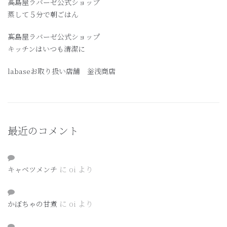
高島屋ラバーゼ公式ショップ
蒸して５分で朝ごはん
髙島屋ラバーゼ公式ショップ
キッチンはいつも清潔に
labaseお取り扱い店舗 釡浅商店
最近のコメント
に
oi
より
キャベツメンチ
に
oi
より
かぼちゃの甘煮