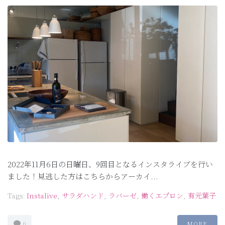
2022年11月6日の日曜日、9回目となるインスタライブを行い
ました！見逃した方はこちらからアーカイ...
Tags:
Instalive
,
サラダハンド
,
ラバーゼ
,
働くエプロン
,
有元葉子
0
MORE