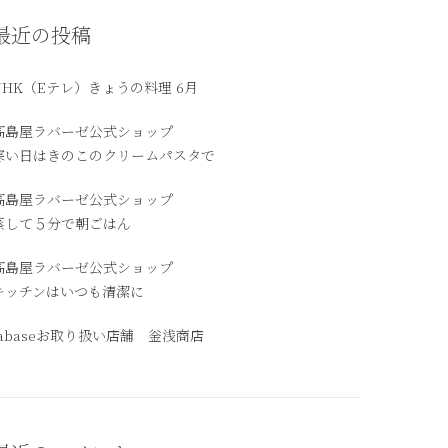
最近の投稿
NHK（Eテレ）きょうの料理 6月
髙島屋ラバーゼ公式ショップ
寒い日はきのこのクリームパスタで
高島屋ラバーゼ公式ショップ
蒸して５分で朝ごはん
髙島屋ラバーゼ公式ショップ
キッチンはいつも清潔に
labaseお取り扱い店舗 釡浅商店