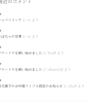
最近のコメント
に
oi
より
キャベツメンチ
に
oi
より
かぼちゃの甘煮
に
Staff
より
サワードウを飼い始めました
に
okaeri18
より
サワードウを飼い始めました
に
cha9
より
有元葉子のお料理ライブ４回目のお知らせ