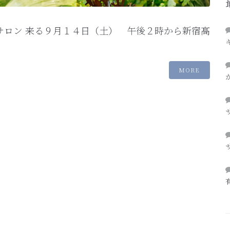
サロン 来る９月１４日（土） 午後２時から新宿髙
MORE