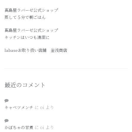
高島屋ラバーゼ公式ショップ
蒸して５分で朝ごはん
髙島屋ラバーゼ公式ショップ
キッチンはいつも清潔に
labaseお取り扱い店舗 釡浅商店
最近のコメント
に
oi
より
キャベツメンチ
に
oi
より
かぼちゃの甘煮