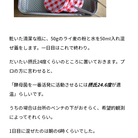
乾いた清潔な瓶に、50gのライ麦の粉と水を50ml入れ混
ぜ蓋をします。一日目はこれで終わり。
だいたい摂氏24度くらいのところに置いておきます。プ
ロの方に言わせると、
「酵母菌を一番活発に活動させるには
摂氏24.6度
が適
温」らしいです。
うちの場合は台所のベンチの下がおそらく、希望的観測
によってそれくらい。
1日目に混ぜたのは朝の6時くらいでした。