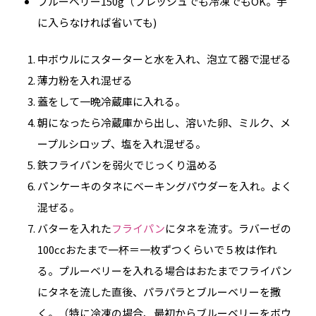
ブルーベリー150g（フレッシュでも冷凍でもOK。手
に入らなければ省いても)
中ボウルにスターターと水を入れ、泡立て器で混ぜる
薄力粉を入れ混ぜる
蓋をして一晩冷蔵庫に入れる。
朝になったら冷蔵庫から出し、溶いた卵、ミルク、メ
ープルシロップ、塩を入れ混ぜる。
鉄フライパンを弱火でじっくり温める
パンケーキのタネにベーキングパウダーを入れ。よく
混ぜる。
バターを入れた
フライパン
にタネを流す。ラバーゼの
100ccおたまで一杯＝一枚ずつくらいで５枚は作れ
る。プルーベリーを入れる場合はおたまでフライパン
にタネを流した直後、パラパラとブルーベリーを撒
く。（特に冷凍の場合、最初からブルーベリーをボウ