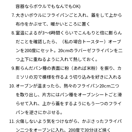
容器ならボウルでもなんでもOK)
大きいボウルにフライパンごと入れ、蓋をして上から
布巾をかぶせて、暖かいところに置く
室温によるが3〜6時間くらいでこんもりと倍に膨らん
だことを確認したら、（私の場合トースター）オーブ
ンを200度にセット。20cmのラバーゼフライパンを二
つ上下に重ねるように入れて熱しておく。
膨らんだパン種の表面に粉（あれば米粉）を振り、カ
ミソリの刃で模様を作るよう切り込みを好きに入れる
オーブンが温まったら、熱々のフライパン20cm二つ
を取り出し、片方にはパン種をオーブンシートごと滑
らせて入れ、上から蓋をするようにもう一つのフライ
パンを逆さにかぶせる。
火傷しないよう気をつけながら、かぶさったフライパ
ン二つをオーブンに入れ、200度で30分ほど焼く