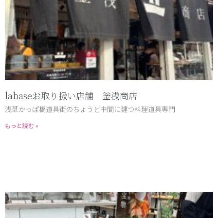
labaseお取り扱い店舗 釡浅商店
浅草かっぱ橋道具街のちょうど中間に建つ料理道具専門
もっと読む »