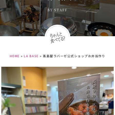
BY
STAFF
HOME
»
LA BASE
»
髙島屋ラバーゼ公式ショップお弁当作り