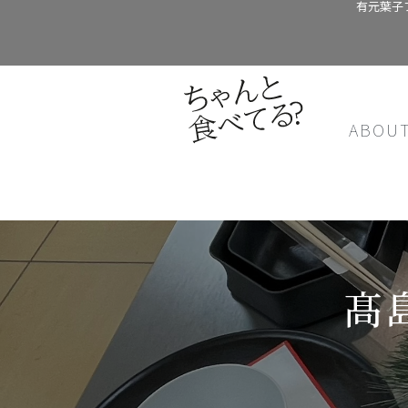
有元葉子
ABOU
髙