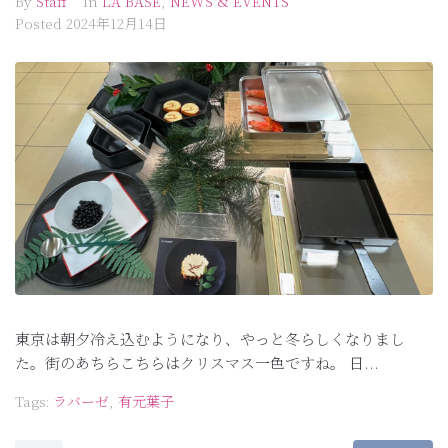
By
Staff
In
LA BASE
,
NEWS & EVENTS
Posted
2024年12月14日
東京は朝夕冷え込むようになり、やっと冬らしくなりまし
た。街のあちらこちらはクリスマス一色ですね。 日...
Tags:
ラバーゼ
,
有元葉子