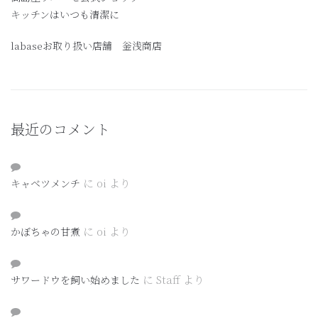
キッチンはいつも清潔に
labaseお取り扱い店舗 釡浅商店
最近のコメント
に
oi
より
キャベツメンチ
に
oi
より
かぼちゃの甘煮
に
Staff
より
サワードウを飼い始めました