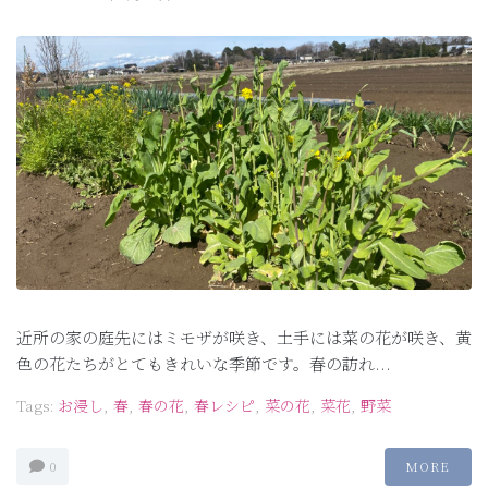
近所の家の庭先にはミモザが咲き、土手には菜の花が咲き、黄
色の花たちがとてもきれいな季節です。春の訪れ...
Tags:
お浸し
,
春
,
春の花
,
春レシピ
,
菜の花
,
菜花
,
野菜
0
MORE