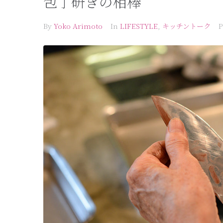
包丁研ぎの相棒
By
Yoko Arimoto
In
LIFESTYLE
,
キッチントーク
P