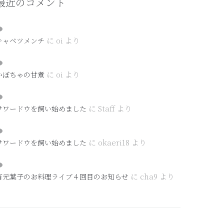
最近のコメント
に
oi
より
キャベツメンチ
に
oi
より
かぼちゃの甘煮
に
Staff
より
サワードウを飼い始めました
に
okaeri18
より
サワードウを飼い始めました
に
cha9
より
有元葉子のお料理ライブ４回目のお知らせ