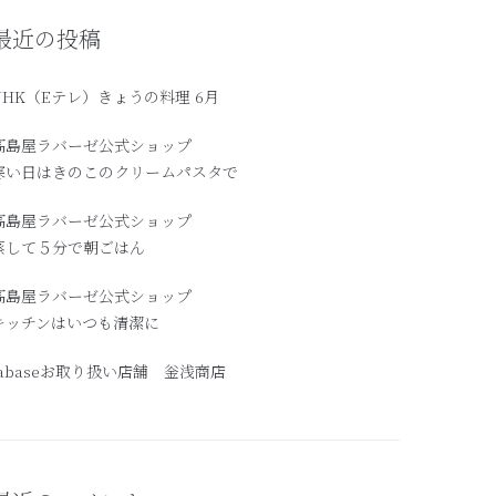
最近の投稿
NHK（Eテレ）きょうの料理 6月
髙島屋ラバーゼ公式ショップ
寒い日はきのこのクリームパスタで
高島屋ラバーゼ公式ショップ
蒸して５分で朝ごはん
髙島屋ラバーゼ公式ショップ
キッチンはいつも清潔に
labaseお取り扱い店舗 釡浅商店