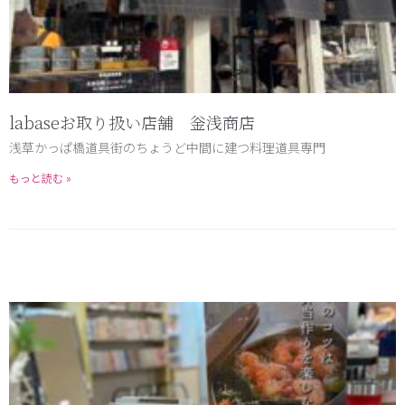
labaseお取り扱い店舗 釡浅商店
浅草かっぱ橋道具街のちょうど中間に建つ料理道具専門
もっと読む »