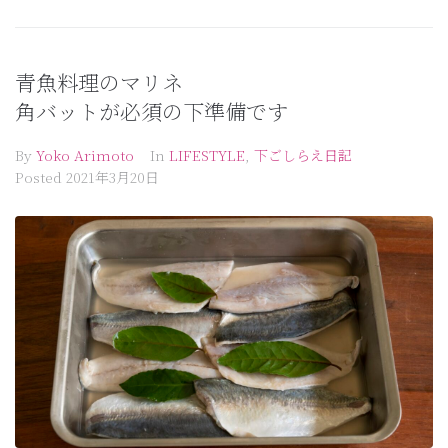
青魚料理のマリネ
角バットが必須の下準備です
By
Yoko Arimoto
In
LIFESTYLE
,
下ごしらえ日記
Posted
2021年3月20日