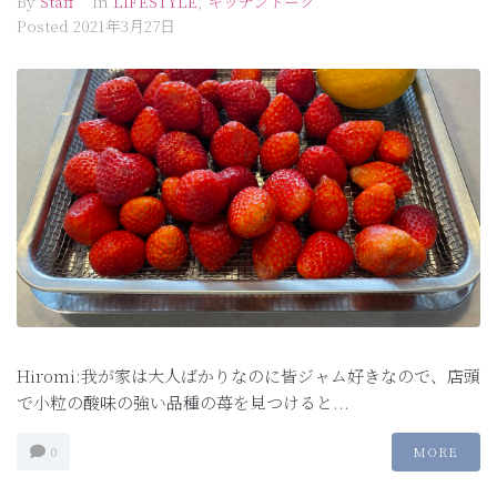
By
Staff
In
LIFESTYLE
,
キッチントーク
Posted
2021年3月27日
Hiromi:我が家は大人ばかりなのに皆ジャム好きなので、店頭
で小粒の酸味の強い品種の苺を見つけると...
0
MORE