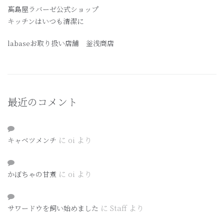
髙島屋ラバーゼ公式ショップ
キッチンはいつも清潔に
labaseお取り扱い店舗 釡浅商店
最近のコメント
に
oi
より
キャベツメンチ
に
oi
より
かぼちゃの甘煮
に
Staff
より
サワードウを飼い始めました