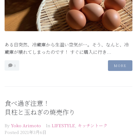
ある日突然、冷蔵庫から生温い空気が…。そう、なんと、冷
蔵庫が壊れてしまったのです！ すぐに購入に行き...
0
MORE
食べ過ぎ注意！
貝柱と玉ねぎの焼売作り
By
Yoko Arimoto
In
LIFESTYLE
,
キッチントーク
Posted
2021年3月6日