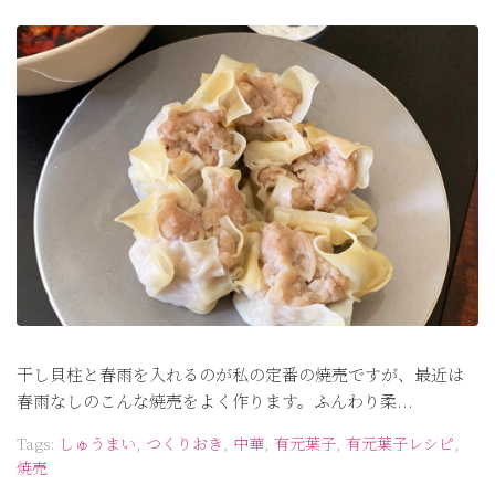
干し貝柱と春雨を入れるのが私の定番の焼売ですが、最近は
春雨なしのこんな焼売をよく作ります。ふんわり柔...
Tags:
しゅうまい
,
つくりおき
,
中華
,
有元葉子
,
有元葉子レシピ
,
焼売