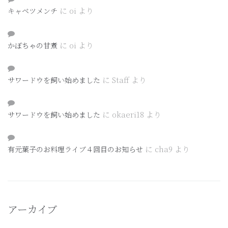
に
oi
より
キャベツメンチ
に
oi
より
かぼちゃの甘煮
に
Staff
より
サワードウを飼い始めました
に
okaeri18
より
サワードウを飼い始めました
に
cha9
より
有元葉子のお料理ライブ４回目のお知らせ
アーカイブ