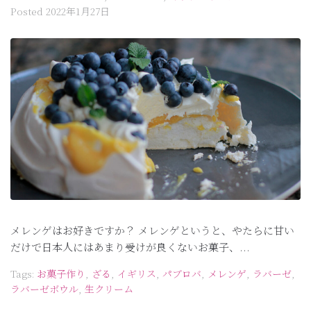
Posted
2022年1月27日
メレンゲはお好きですか？ メレンゲというと、やたらに甘い
だけで日本人にはあまり受けが良くないお菓子、...
Tags:
お菓子作り
,
ざる
,
イギリス
,
パブロバ
,
メレンゲ
,
ラバーゼ
,
ラバーゼボウル
,
生クリーム