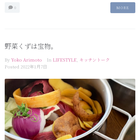
0
MORE
野菜くずは宝物。
By
Yoko Arimoto
In
LIFESTYLE
,
キッチントーク
Posted
2022年1月7日