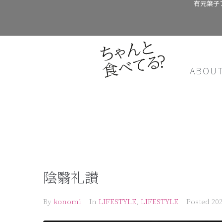
有元葉子
ABOU
陰翳礼讃
By
konomi
In
LIFESTYLE
,
LIFESTYLE
Posted
20