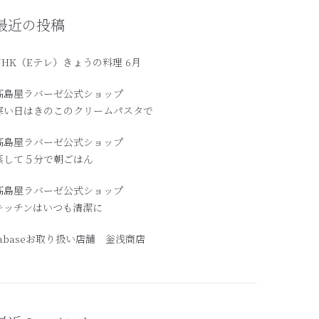
最近の投稿
NHK（Eテレ）きょうの料理 6月
髙島屋ラバーゼ公式ショップ
寒い日はきのこのクリームパスタで
高島屋ラバーゼ公式ショップ
蒸して５分で朝ごはん
髙島屋ラバーゼ公式ショップ
キッチンはいつも清潔に
labaseお取り扱い店舗 釡浅商店