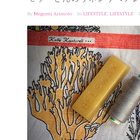
By
Megumi Arimoto
In
LIFESTYLE
,
LIFESTYLE