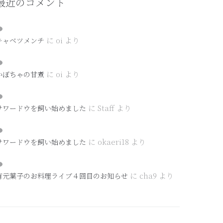
最近のコメント
に
oi
より
キャベツメンチ
に
oi
より
かぼちゃの甘煮
に
Staff
より
サワードウを飼い始めました
に
okaeri18
より
サワードウを飼い始めました
に
cha9
より
有元葉子のお料理ライブ４回目のお知らせ