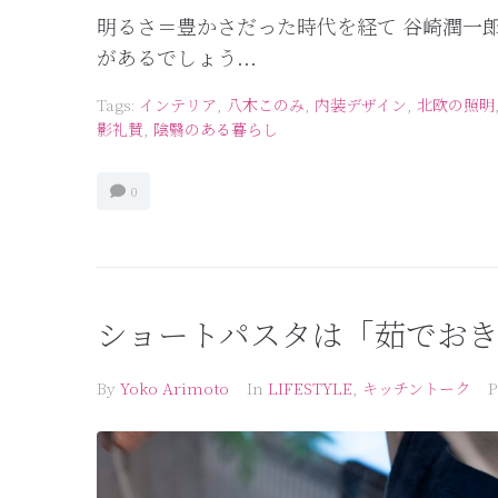
明るさ＝豊かさだった時代を経て 谷崎潤一
があるでしょう...
Tags:
インテリア
,
八木このみ
,
内装デザイン
,
北欧の照明
影礼賛
,
陰翳のある暮らし
0
ショートパスタは「茹でお
By
Yoko Arimoto
In
LIFESTYLE
,
キッチントーク
P