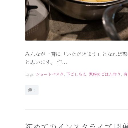
みんなが一斉に「いただきます」となれば楽
と思います。 作...
Tags:
ショートパスタ
,
下ごしらえ
,
家族のごはん作り
,
有
0
初めてのインスタライブ 開