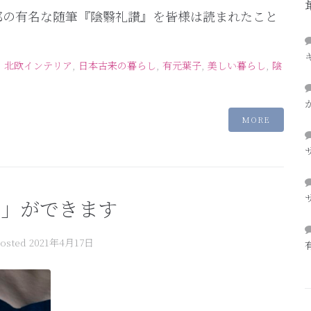
郎の有名な随筆『陰翳礼讃』を皆様は読まれたこと
,
北欧インテリア
,
日本古来の暮らし
,
有元葉子
,
美しい暮らし
,
陰
MORE
き」ができます
osted
2021年4月17日