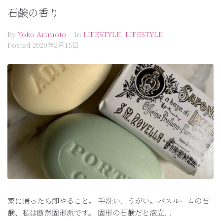
石鹸の香り
By
Yoko Arimoto
In
LIFESTYLE
,
LIFESTYLE
Posted
2020年2月15日
家に帰ったら即やること。 手洗い、うがい。バスルームの石
鹸、私は断然固形派です。 固形の石鹸だと泡立...