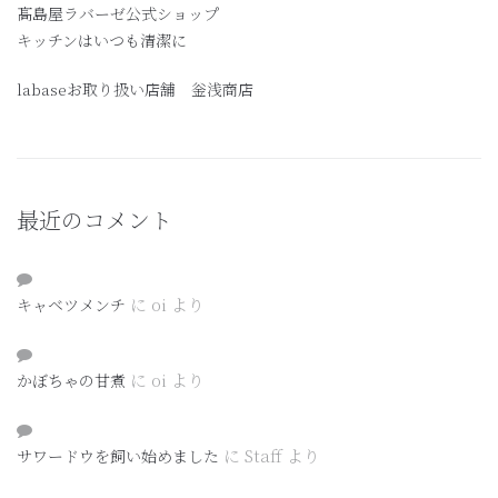
髙島屋ラバーゼ公式ショップ
キッチンはいつも清潔に
labaseお取り扱い店舗 釡浅商店
最近のコメント
に
oi
より
キャベツメンチ
に
oi
より
かぼちゃの甘煮
に
Staff
より
サワードウを飼い始めました