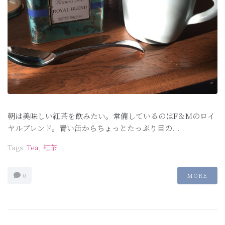
朝は美味しい紅茶を飲みたい。常備しているのはF＆Mのロイ
ヤルブレンド。青い缶からちょっとたっぷり目の...
Tags:
Tea
,
紅茶
0
MORE