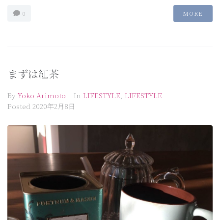
0
MORE
まずは紅茶
By
Yoko Arimoto
In
LIFESTYLE
,
LIFESTYLE
Posted
2020年2月8日