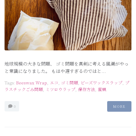
地球規模の大きな問題、 ゴミ問題を真剣に考える風潮がやっ
と常識になりました。 もはや遅すぎるのではと...
Tags:
Beeswax Wrap
,
エコ
,
ゴミ問題
,
ビーズワックスラップ
,
プ
ラスチックごみ問題
,
ミツロウラップ
,
保存方法
,
蜜蝋
0
MORE