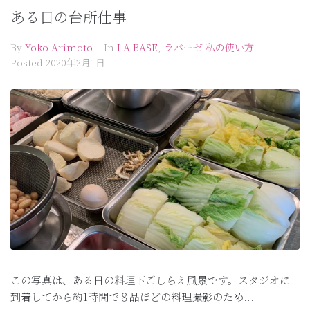
ある日の台所仕事
By
Yoko Arimoto
In
LA BASE
,
ラバーゼ 私の使い方
Posted
2020年2月1日
この写真は、ある日の料理下ごしらえ風景です。スタジオに
到着してから約1時間で８品ほどの料理撮影のため...