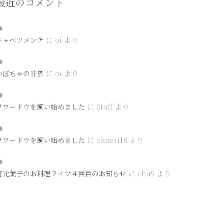
最近のコメント
に
oi
より
キャベツメンチ
に
oi
より
かぼちゃの甘煮
に
Staff
より
サワードウを飼い始めました
に
okaeri18
より
サワードウを飼い始めました
に
cha9
より
有元葉子のお料理ライブ４回目のお知らせ