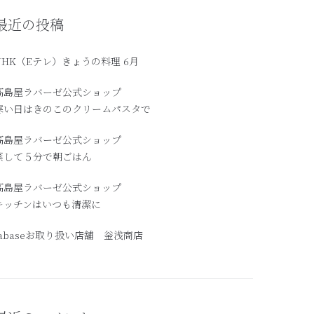
最近の投稿
NHK（Eテレ）きょうの料理 6月
髙島屋ラバーゼ公式ショップ
寒い日はきのこのクリームパスタで
高島屋ラバーゼ公式ショップ
蒸して５分で朝ごはん
髙島屋ラバーゼ公式ショップ
キッチンはいつも清潔に
labaseお取り扱い店舗 釡浅商店