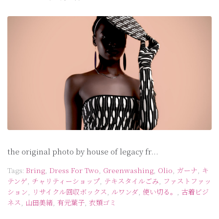
the original photo by house of legacy fr...
Tags:
Bring
,
Dress For Two
,
Greenwashing
,
Olio
,
ガーナ
,
キ
テンゲ
,
チャリティーショップ
,
テキスタイルごみ
,
ファストファッ
ション
,
リサイクル回収ボックス
,
ルワンダ
,
使い切る。
,
古着ビジ
ネス
,
山田美緒
,
有元葉子
,
衣類ゴミ