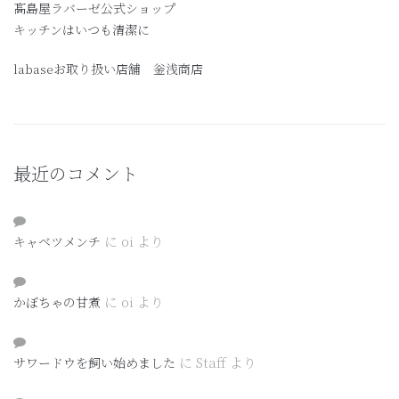
髙島屋ラバーゼ公式ショップ
キッチンはいつも清潔に
labaseお取り扱い店舗 釡浅商店
最近のコメント
に
oi
より
キャベツメンチ
に
oi
より
かぼちゃの甘煮
に
Staff
より
サワードウを飼い始めました