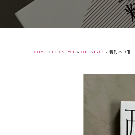
HOME
»
LIFESTYLE
»
LIFESTYLE
»
新刊本 3冊