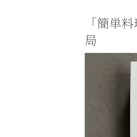
「簡単料
局