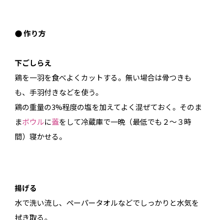
● 作り方
下ごしらえ
鶏を一羽を食べよくカットする。無い場合は骨つきも
も、手羽付きなどを使う。
鶏の重量の3%程度の塩を加えてよく混ぜておく。そのま
ま
ボウル
に
蓋
をして冷蔵庫で一晩（最低でも２〜３時
間）寝かせる。
揚げる
水で洗い流し、ペーパータオルなどでしっかりと水気を
拭き取る。