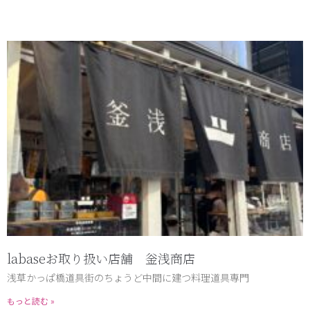
labaseお取り扱い店舗 釡浅商店
浅草かっぱ橋道具街のちょうど中間に建つ料理道具専門
もっと読む »