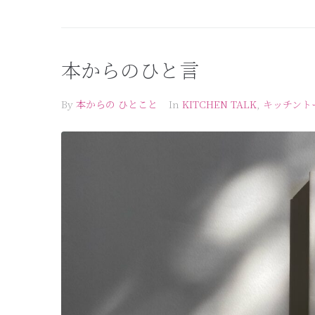
本からのひと言
By
本からの ひとこと
In
KITCHEN TALK
,
キッチント