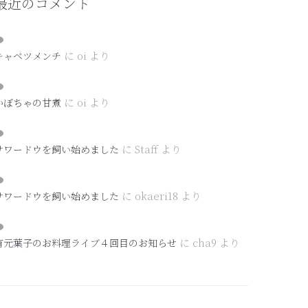
最近のコメント
に
oi
より
キャベツメンチ
に
oi
より
かぼちゃの甘煮
に
Staff
より
サワードウを飼い始めました
に
okaeri18
より
サワードウを飼い始めました
に
cha9
より
有元葉子のお料理ライブ４回目のお知らせ