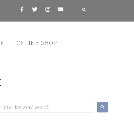
す
SE
ONLINE SHOP
と