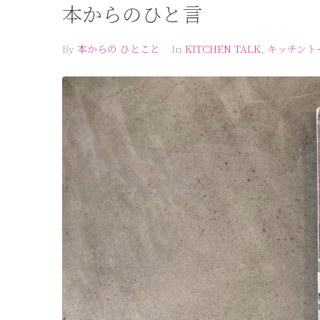
本からのひと言
By
本からの ひとこと
In
KITCHEN TALK
,
キッチント