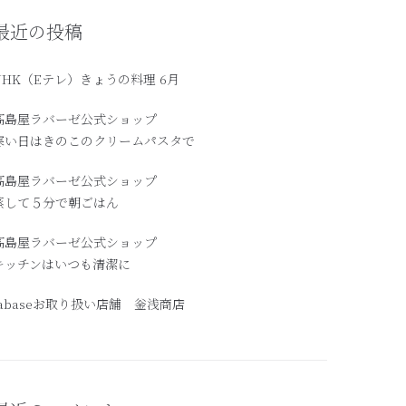
最近の投稿
NHK（Eテレ）きょうの料理 6月
髙島屋ラバーゼ公式ショップ
寒い日はきのこのクリームパスタで
高島屋ラバーゼ公式ショップ
蒸して５分で朝ごはん
髙島屋ラバーゼ公式ショップ
キッチンはいつも清潔に
labaseお取り扱い店舗 釡浅商店