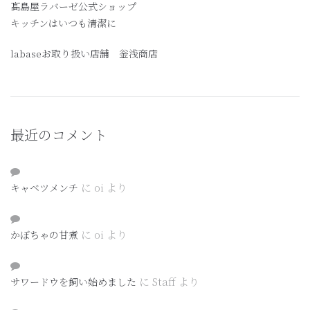
髙島屋ラバーゼ公式ショップ
キッチンはいつも清潔に
labaseお取り扱い店舗 釡浅商店
最近のコメント
に
oi
より
キャベツメンチ
に
oi
より
かぼちゃの甘煮
に
Staff
より
サワードウを飼い始めました