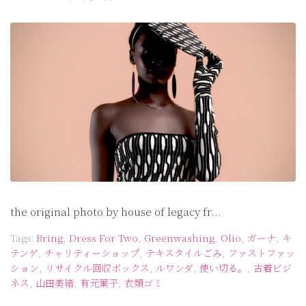
the original photo by house of legacy fr...
Tags:
Bring
,
Dress For Two
,
Greenwashing
,
Olio
,
ガーナ
,
キ
テンゲ
,
チャリティーショップ
,
テキスタイルごみ
,
ファストファッ
ション
,
リサイクル回収ボックス
,
ルワンダ
,
使い切る。
,
古着ビジ
ネス
,
山田美緒
,
有元葉子
,
衣類ゴミ