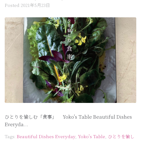
Posted
2021年5月23日
ひとりを愉しむ「食事」 Yoko's Table Beautiful Dishes
Everyda...
Tags:
Beautiful Dishes Everyday
,
Yoko's Table
,
ひとりを愉し