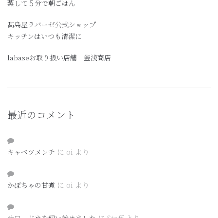
蒸して５分で朝ごはん
髙島屋ラバーゼ公式ショップ
キッチンはいつも清潔に
labaseお取り扱い店舗 釡浅商店
最近のコメント
に
oi
より
キャベツメンチ
に
oi
より
かぼちゃの甘煮
に
Staff
より