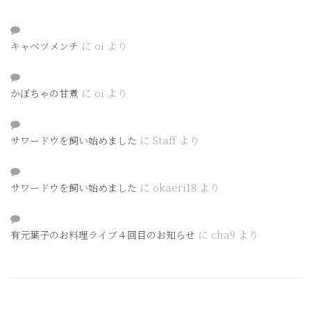
に
oi
より
キャベツメンチ
に
oi
より
かぼちゃの甘煮
に
Staff
より
サワードウを飼い始めました
に
okaeri18
より
サワードウを飼い始めました
に
cha9
より
有元葉子のお料理ライブ４回目のお知らせ