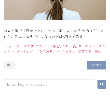
コロナ渦で「良かった」ことってありますか？ 当方イギリス
在住。新型コロナで亡くなった方は6万人を超え...
Tags:
イギリス生活
,
オンライン学習
,
コロナ渦
,
サーキュラーエコ
ノミー
,
フードロス
,
プラス思考
,
ロックダウン
,
探究学舎
,
食編
1
MORE