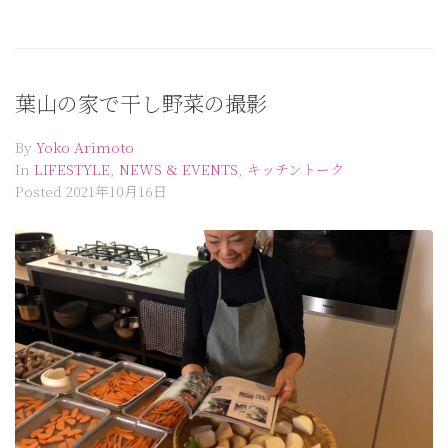
葉山の家で干し野菜の撮影
By
Yoko Arimoto
In
LIFESTYLE
,
NEWS & EVENTS
,
キッチントーク
Posted
2021年10月16日