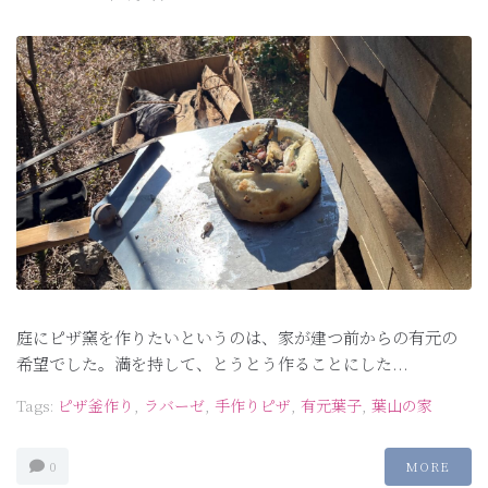
庭にピザ窯を作りたいというのは、家が建つ前からの有元の
希望でした。満を持して、とうとう作ることにした...
Tags:
ピザ釜作り
,
ラバーゼ
,
手作りピザ
,
有元葉子
,
葉山の家
0
MORE