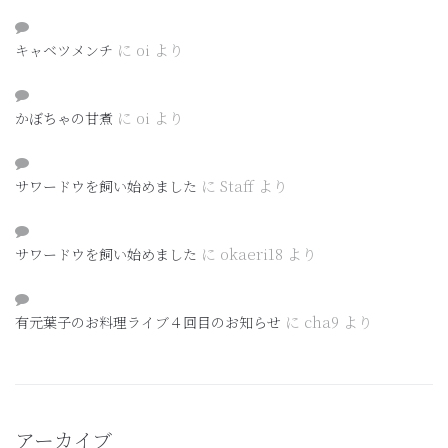
に
oi
より
キャベツメンチ
に
oi
より
かぼちゃの甘煮
に
Staff
より
サワードウを飼い始めました
に
okaeri18
より
サワードウを飼い始めました
に
cha9
より
有元葉子のお料理ライブ４回目のお知らせ
アーカイブ