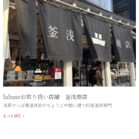
labaseお取り扱い店舗 釡浅商店
浅草かっぱ橋道具街のちょうど中間に建つ料理道具専門
もっと読む »