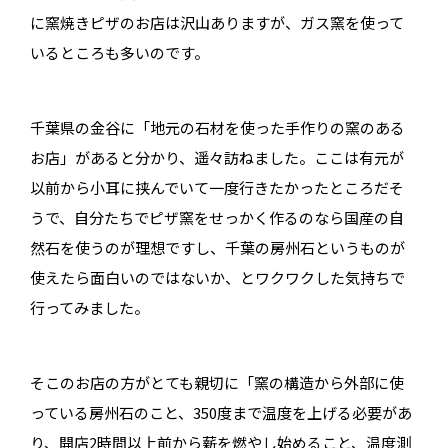
に窯焼きピザのお店は沢山ありますが、ガス窯を使って
いるところも多いのです。
千葉県の金谷に「地元の石材を使った手作りの
窯のある
お店」があると分かり、遥々訪ねました。ここは有元が
以前から小耳に挟んでいて一度行きたかったところだそ
うで、自分たちでピザ窯をせっかく作るのなら国産の自
然石を使うのが理想ですし、千葉の房州石というものが
使えたら面白いのではないか、とワクワクした気持ちで
行ってみました。
そこのお店の方がとても親切に「窯の構造から外部に使
っている房州石のこと、350度まで温度を上げる必要があ
り、開店2時間以上前から薪を燃やし始めること、温度測