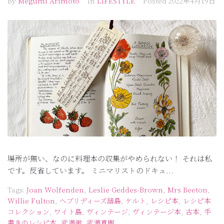
By
Megumi Arimoto
In
LIFESTYLE
Posted
2022年4月19日
場所が無い、なのに料理本の収集がやめられない！ それは私
です。反省しています。 ミニマリストのドキュ...
Tags:
Joan Wolfenden
,
Leslie Geddes-Brown
,
Mrs Beeton
,
Willie Fulton
,
へブリディーズ諸島
,
ケルト
,
レシピ本
,
レシピ本
コレクション
,
ワイト島
,
ヴィンテージ
,
ヴィンテージ本
,
古本
,
手
書きのレシピ本
,
武満徹
,
武満真樹