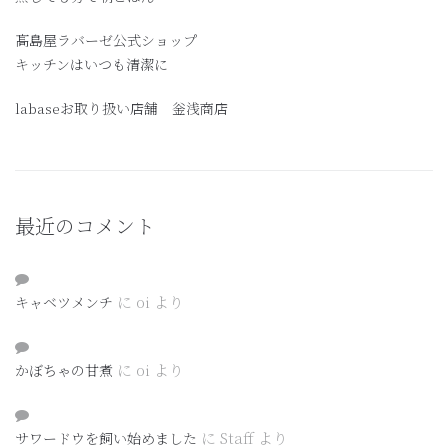
髙島屋ラバーゼ公式ショップ
キッチンはいつも清潔に
labaseお取り扱い店舗 釡浅商店
最近のコメント
に
oi
より
キャベツメンチ
に
oi
より
かぼちゃの甘煮
に
Staff
より
サワードウを飼い始めました