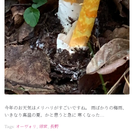
今年のお天気はメリハリがすごいですね。 雨ばかりの梅雨、
いきなり高温の夏、かと思うと急に 寒くなった...
Tags:
オーヴォリ
,
卵茸
,
長野