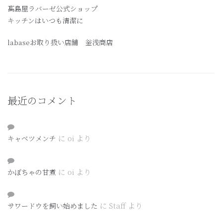
髙島屋ラバーゼ公式ショップ
キッチンはいつも清潔に
labaseお取り扱い店舗 釡浅商店
最近のコメント
に
oi
より
キャベツメンチ
に
oi
より
かぼちゃの甘煮
に
Staff
より
サワードウを飼い始めました