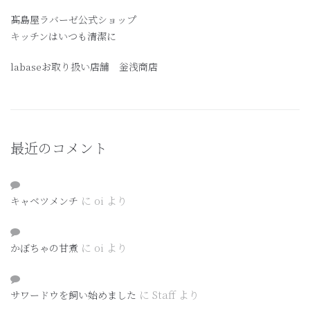
髙島屋ラバーゼ公式ショップ
キッチンはいつも清潔に
labaseお取り扱い店舗 釡浅商店
最近のコメント
に
oi
より
キャベツメンチ
に
oi
より
かぼちゃの甘煮
に
Staff
より
サワードウを飼い始めました