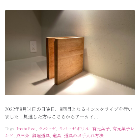
2022年8月14日の日曜日、8回目となるインスタライブを行い
ました！見逃した方はこちらからアーカイ...
Tags:
Instalive
,
ラバーゼ
,
ラバーゼボウル
,
有元葉子
,
有元葉子レ
シピ
,
燕三条
,
調理道具
,
道具
,
道具のお手入れ方法