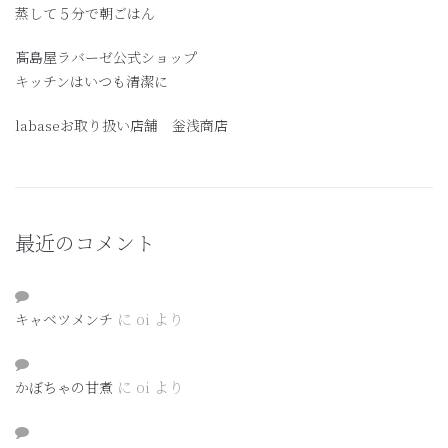
蒸して５分で朝ごはん
髙島屋ラバーゼ公式ショップ
キッチンはいつも清潔に
labaseお取り扱い店舗 釡浅商店
最近のコメント
に
oi
より
キャベツメンチ
に
oi
より
かぼちゃの甘煮