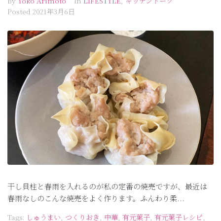
By
Yoko Arimoto
In
LIFESTYLE
,
キッチントーク
Posted
2021年3月6日
干し貝柱と春雨を入れるのが私の定番の焼売ですが、最近は
春雨なしのこんな焼売をよく作ります。ふんわり柔...
Tags:
しゅうまい
,
つくりおき
,
中華
,
有元葉子
,
有元葉子レシピ
,