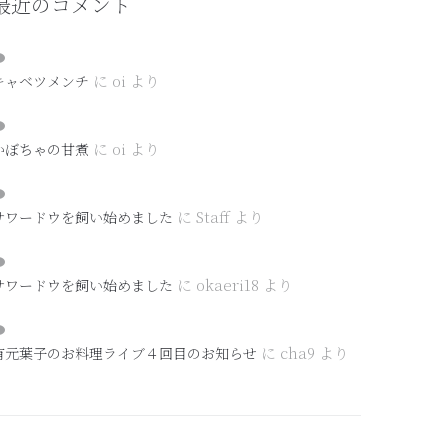
最近のコメント
に
oi
より
キャベツメンチ
に
oi
より
かぼちゃの甘煮
に
Staff
より
サワードウを飼い始めました
に
okaeri18
より
サワードウを飼い始めました
に
cha9
より
有元葉子のお料理ライブ４回目のお知らせ