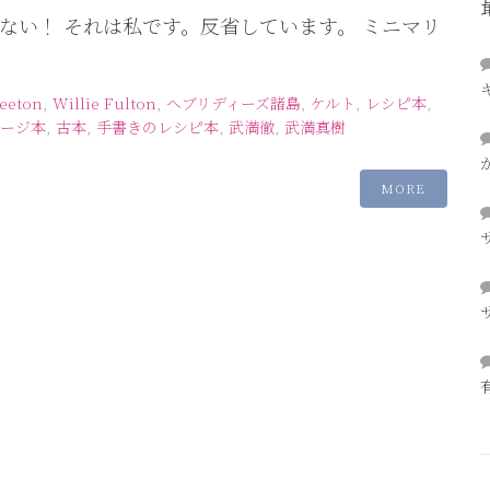
ない！ それは私です。反省しています。 ミニマリ
eeton
,
Willie Fulton
,
へブリディーズ諸島
,
ケルト
,
レシピ本
,
テージ本
,
古本
,
手書きのレシピ本
,
武満徹
,
武満真樹
MORE