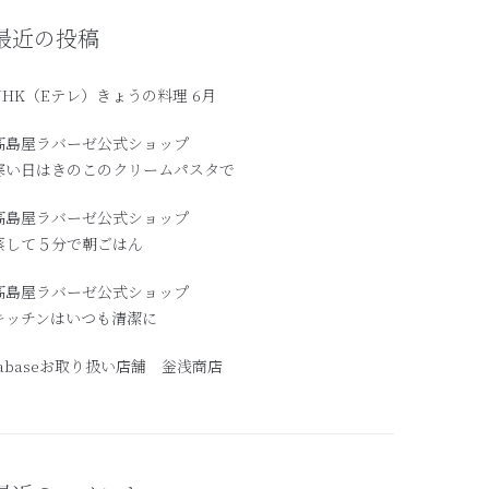
最近の投稿
NHK（Eテレ）きょうの料理 6月
髙島屋ラバーゼ公式ショップ
寒い日はきのこのクリームパスタで
高島屋ラバーゼ公式ショップ
蒸して５分で朝ごはん
髙島屋ラバーゼ公式ショップ
キッチンはいつも清潔に
labaseお取り扱い店舗 釡浅商店