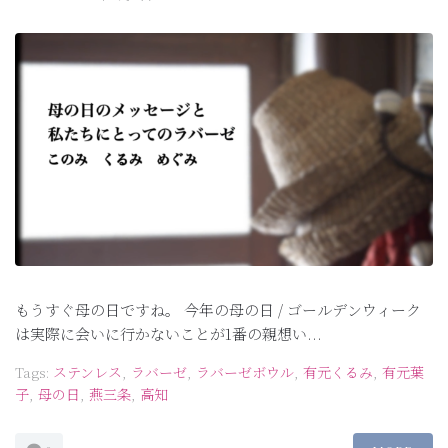
もうすぐ母の日ですね。 今年の母の日 / ゴールデンウィーク
は実際に会いに行かないことが1番の親想い...
Tags:
ステンレス
,
ラバーゼ
,
ラバーゼボウル
,
有元くるみ
,
有元葉
子
,
母の日
,
燕三条
,
高知