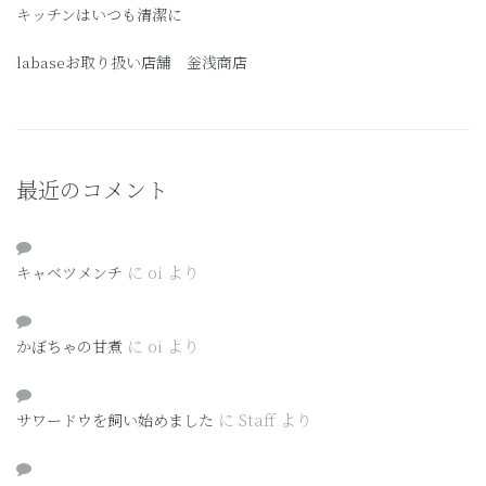
キッチンはいつも清潔に
labaseお取り扱い店舗 釡浅商店
最近のコメント
に
oi
より
キャベツメンチ
に
oi
より
かぼちゃの甘煮
に
Staff
より
サワードウを飼い始めました