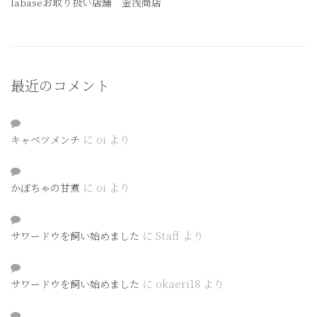
labaseお取り扱い店舗 釡浅商店
最近のコメント
に
oi
より
キャベツメンチ
に
oi
より
かぼちゃの甘煮
に
Staff
より
サワードウを飼い始めました
に
okaeri18
より
サワードウを飼い始めました