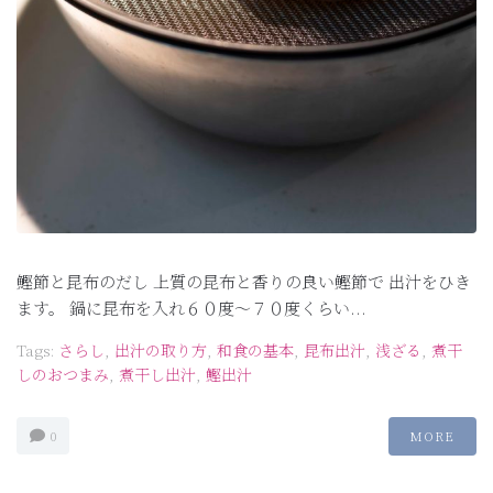
鰹節と昆布のだし 上質の昆布と香りの良い鰹節で 出汁をひき
ます。 鍋に昆布を入れ６０度～７０度くらい...
Tags:
さらし
,
出汁の取り方
,
和食の基本
,
昆布出汁
,
浅ざる
,
煮干
しのおつまみ
,
煮干し出汁
,
鰹出汁
0
MORE