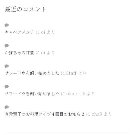
最近のコメント
に
oi
より
キャベツメンチ
に
oi
より
かぼちゃの甘煮
に
Staff
より
サワードウを飼い始めました
に
okaeri18
より
サワードウを飼い始めました
に
cha9
より
有元葉子のお料理ライブ４回目のお知らせ