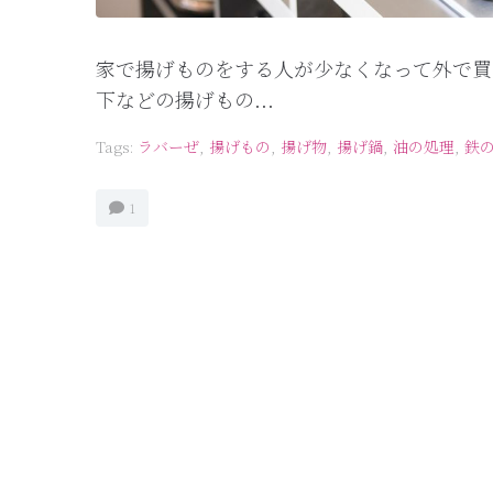
家で揚げものをする人が少なくなって外で買
下などの揚げもの...
Tags:
ラバーぜ
,
揚げもの
,
揚げ物
,
揚げ鍋
,
油の処理
,
鉄
1