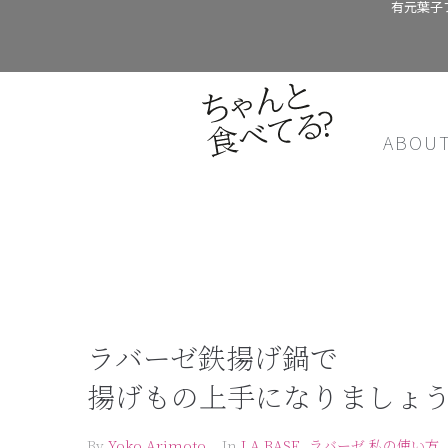
有元葉子
ABOU
ラバーゼ鉄揚げ鍋で
揚げもの上手になりましょう
By
Yoko Arimoto
In
LA BASE
,
ラバーゼ 私の使い方