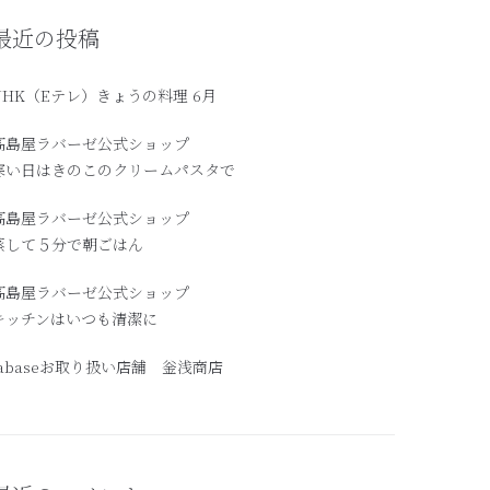
最近の投稿
NHK（Eテレ）きょうの料理 6月
髙島屋ラバーゼ公式ショップ
寒い日はきのこのクリームパスタで
高島屋ラバーゼ公式ショップ
蒸して５分で朝ごはん
髙島屋ラバーゼ公式ショップ
キッチンはいつも清潔に
labaseお取り扱い店舗 釡浅商店