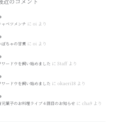
最近のコメント
に
oi
より
キャベツメンチ
に
oi
より
かぼちゃの甘煮
に
Staff
より
サワードウを飼い始めました
に
okaeri18
より
サワードウを飼い始めました
に
cha9
より
有元葉子のお料理ライブ４回目のお知らせ