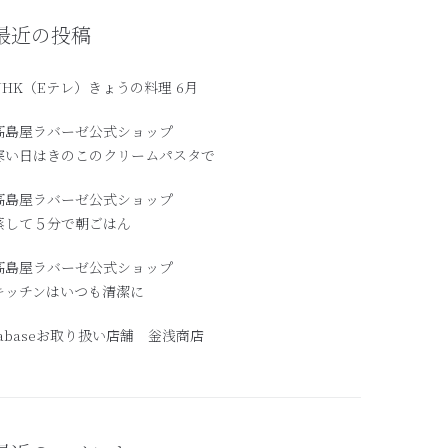
最近の投稿
NHK（Eテレ）きょうの料理 6月
髙島屋ラバーゼ公式ショップ
寒い日はきのこのクリームパスタで
高島屋ラバーゼ公式ショップ
蒸して５分で朝ごはん
髙島屋ラバーゼ公式ショップ
キッチンはいつも清潔に
labaseお取り扱い店舗 釡浅商店