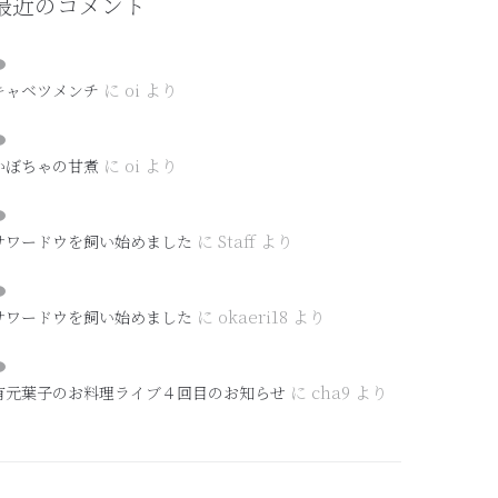
最近のコメント
に
oi
より
キャベツメンチ
に
oi
より
かぼちゃの甘煮
に
Staff
より
サワードウを飼い始めました
に
okaeri18
より
サワードウを飼い始めました
に
cha9
より
有元葉子のお料理ライブ４回目のお知らせ