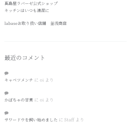
髙島屋ラバーゼ公式ショップ
キッチンはいつも清潔に
labaseお取り扱い店舗 釡浅商店
最近のコメント
に
oi
より
キャベツメンチ
に
oi
より
かぼちゃの甘煮
に
Staff
より
サワードウを飼い始めました