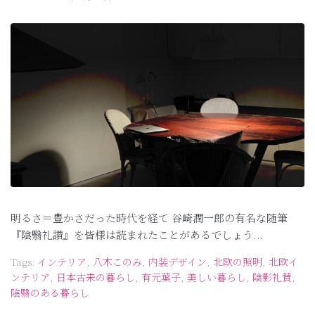
明るさ＝豊かさだった時代を経て 谷崎潤一郎の有名な随筆
『陰翳礼讃』を皆様は読まれたことがあるでしょう...
Tags:
インテリア
,
八木このみ
,
内装デザイン
,
北欧の照明
,
北欧イ
ンテリア
,
日本古来の暮らし
,
有元葉子
,
美しい暮らし
,
陰影礼賛
,
陰翳のある暮らし