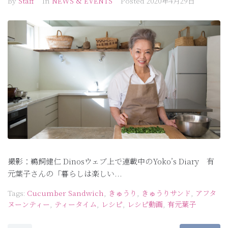
By
Staff
In
NEWS & EVENTS
Posted
2020年4月29日
撮影：鵜飼健仁 Dinosウェブ上で連載中のYoko’s Diary 有
元葉子さんの「暮らしは楽しい...
Tags:
Cucumber Sandwich
,
きゅうり
,
きゅうりサンド
,
アフタ
ヌーンティー
,
ティータイム
,
レシピ
,
レシピ動画
,
有元葉子