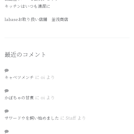
キッチンはいつも清潔に
labaseお取り扱い店舗 釡浅商店
最近のコメント
に
oi
より
キャベツメンチ
に
oi
より
かぼちゃの甘煮
に
Staff
より
サワードウを飼い始めました