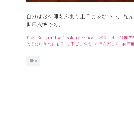
自分はお料理あんまり上手じゃない…、なん
世界水準でみ...
Tags:
Ballymaloe Cookery School
,
バリマルー料理学
ようになりましょう。
,
下ごしらえ
,
料理を楽しく
,
有元
0