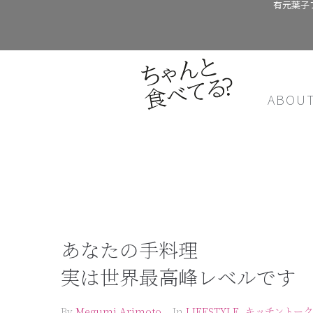
有元葉子
ABOU
あなたの手料理
実は世界最高峰レベルです
By
Megumi Arimoto
In
LIFESTYLE
,
キッチントーク