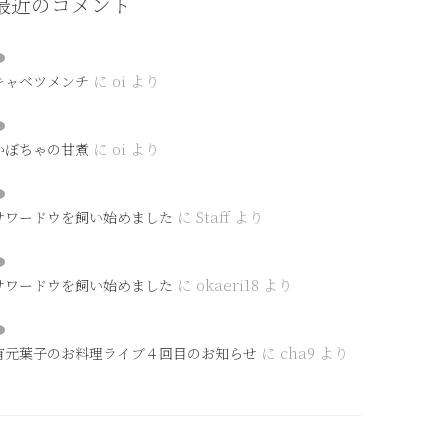
最近のコメント
に
oi
より
キャベツメンチ
に
oi
より
かぼちゃの甘煮
に
Staff
より
サワードウを飼い始めました
に
okaeri18
より
サワードウを飼い始めました
に
cha9
より
有元葉子のお料理ライブ４回目のお知らせ