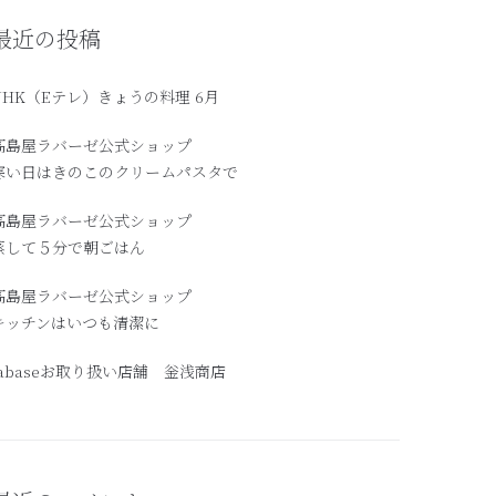
最近の投稿
NHK（Eテレ）きょうの料理 6月
髙島屋ラバーゼ公式ショップ
寒い日はきのこのクリームパスタで
高島屋ラバーゼ公式ショップ
蒸して５分で朝ごはん
髙島屋ラバーゼ公式ショップ
キッチンはいつも清潔に
labaseお取り扱い店舗 釡浅商店