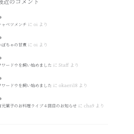
最近のコメント
に
oi
より
キャベツメンチ
に
oi
より
かぼちゃの甘煮
に
Staff
より
サワードウを飼い始めました
に
okaeri18
より
サワードウを飼い始めました
に
cha9
より
有元葉子のお料理ライブ４回目のお知らせ