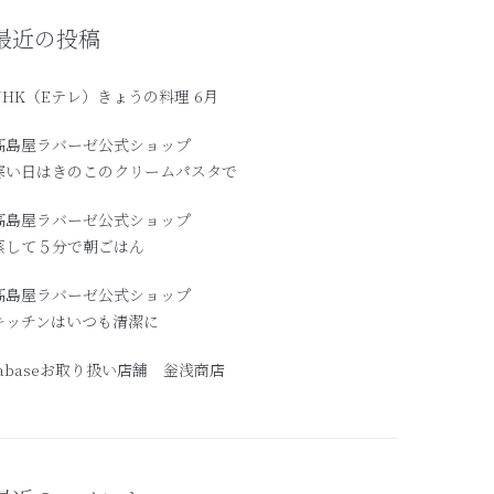
最近の投稿
NHK（Eテレ）きょうの料理 6月
髙島屋ラバーゼ公式ショップ
寒い日はきのこのクリームパスタで
高島屋ラバーゼ公式ショップ
蒸して５分で朝ごはん
髙島屋ラバーゼ公式ショップ
キッチンはいつも清潔に
labaseお取り扱い店舗 釡浅商店