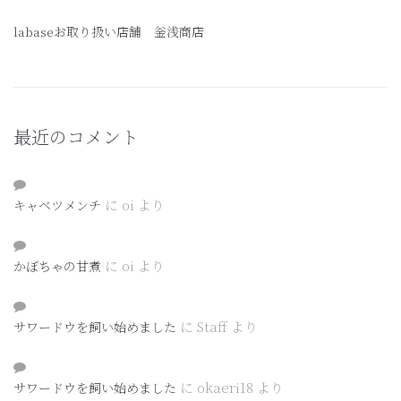
labaseお取り扱い店舗 釡浅商店
最近のコメント
に
oi
より
キャベツメンチ
に
oi
より
かぼちゃの甘煮
に
Staff
より
サワードウを飼い始めました
に
okaeri18
より
サワードウを飼い始めました