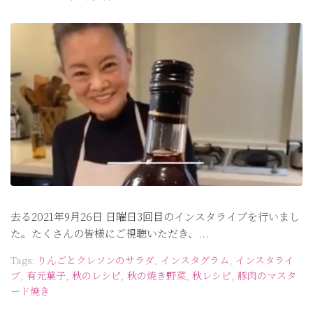
去る2021年9月26日 日曜日3回目のインスタライブを行いまし
た。たくさんの皆様にご視聴いただき、...
Tags:
りんごとクレソンのサラダ
,
インスタグラム
,
インスタライ
ブ
,
有元葉子
,
秋のレシピ
,
秋の焼き野菜
,
秋レシピ
,
豚肉のマスタ
ード焼き