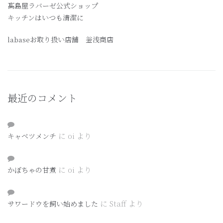
髙島屋ラバーゼ公式ショップ
キッチンはいつも清潔に
labaseお取り扱い店舗 釡浅商店
最近のコメント
に
oi
より
キャベツメンチ
に
oi
より
かぼちゃの甘煮
に
Staff
より
サワードウを飼い始めました