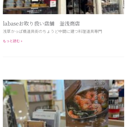
labaseお取り扱い店舗 釡浅商店
浅草かっぱ橋道具街のちょうど中間に建つ料理道具専門
もっと読む »