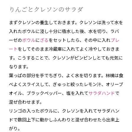
りんごとクレソンのサラダ
まずクレソンの養生しておきます。クレソンは洗って水を
入れたボウルに浸し十分に吸水した後、水を切り、ラバ
ーゼの
ボウル
に
ざる
をセットしたら、その中に入れ
プレ
ー
ト
をしてそのまま冷蔵庫に入れてよく冷やしておきま
す。こうすることで、クレソンがピンピンしとても元気に
なります。
葉っぱの部分を手でちぎり、よく水を切ります。林檎は食
べよくスライスして、ぎゅっと絞ったレモン汁、オリーブ
オイル、ブラックペッパー、塩を入れて
サラダハンド
で
混ぜ合わせます。
リンゴの入ったボウルに、クレソンを入れてサラダハン
ドで数回上下に動かしふんわりと混ぜ合わせたら出来上
がり。