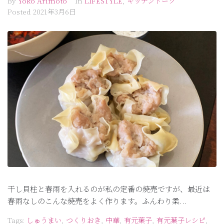
By
Yoko Arimoto
In
LIFESTYLE
,
キッチントーク
Posted
2021年3月6日
干し貝柱と春雨を入れるのが私の定番の焼売ですが、最近は
春雨なしのこんな焼売をよく作ります。ふんわり柔...
Tags:
しゅうまい
,
つくりおき
,
中華
,
有元葉子
,
有元葉子レシピ
,