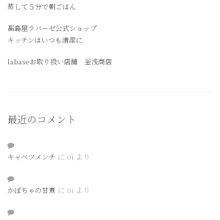
蒸して５分で朝ごはん
髙島屋ラバーゼ公式ショップ
キッチンはいつも清潔に
labaseお取り扱い店舗 釡浅商店
最近のコメント
に
oi
より
キャベツメンチ
に
oi
より
かぼちゃの甘煮