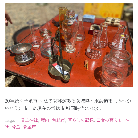
20年続く骨董市へ 私の故郷がある茨城県・水海道市（みつか
いどう）市。※現在の常総市 戦国時代には水...
Tags:
一言主神社
,
境内
,
常総市
,
暮らしの記録
,
田舎の暮らし
,
神
社
,
骨董
,
骨董市