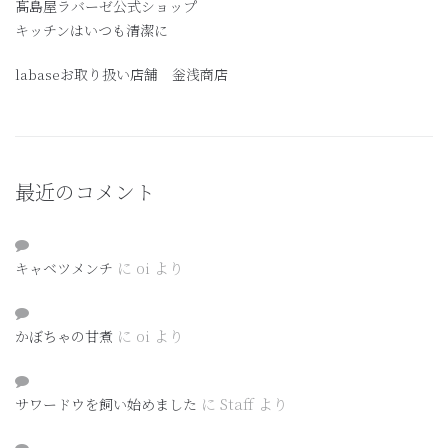
髙島屋ラバーゼ公式ショップ
キッチンはいつも清潔に
labaseお取り扱い店舗 釡浅商店
最近のコメント
に
oi
より
キャベツメンチ
に
oi
より
かぼちゃの甘煮
に
Staff
より
サワードウを飼い始めました