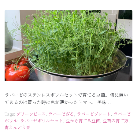
ラバーゼのステンレスボウルセットで育てる豆苗。横に置い
てあるのは買った時に色が薄かったトマト。 美味...
Tags:
グリーンピース
,
ラバーゼざる
,
ラバーゼプレート
,
ラバーゼ
ボウル
,
ラバーゼボウルセット
,
豆から育てる豆苗
,
豆苗の育て方
,
青えんどう豆