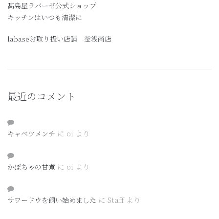
髙島屋ラバーゼ公式ショップ
キッチンはいつも清潔に
labaseお取り扱い店舗 釡浅商店
最近のコメント
に
oi
より
キャベツメンチ
に
oi
より
かぼちゃの甘煮
に
Staff
より
サワードウを飼い始めました