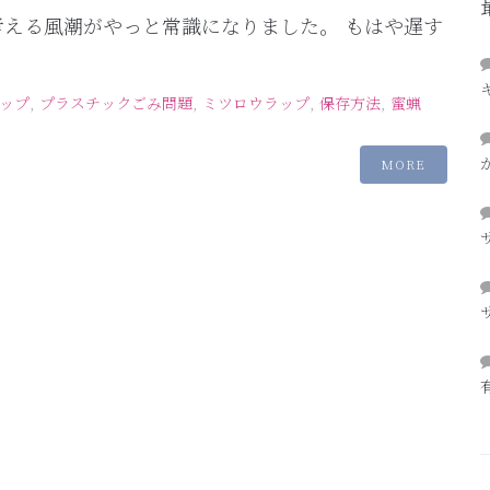
考える風潮がやっと常識になりました。 もはや遅す
ップ
,
プラスチックごみ問題
,
ミツロウラップ
,
保存方法
,
蜜蝋
MORE