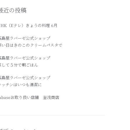
最近の投稿
NHK（Eテレ）きょうの料理 6月
髙島屋ラバーゼ公式ショップ
寒い日はきのこのクリームパスタで
高島屋ラバーゼ公式ショップ
蒸して５分で朝ごはん
髙島屋ラバーゼ公式ショップ
キッチンはいつも清潔に
labaseお取り扱い店舗 釡浅商店