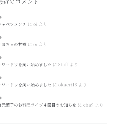
最近のコメント
に
oi
より
キャベツメンチ
に
oi
より
かぼちゃの甘煮
に
Staff
より
サワードウを飼い始めました
に
okaeri18
より
サワードウを飼い始めました
に
cha9
より
有元葉子のお料理ライブ４回目のお知らせ