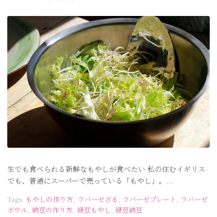
生でも食べられる新鮮なもやしが食べたい 私の住むイギリス
でも、普通にスーパーで売っている「もやし」。...
Tags:
もやしの作り方
,
ラバーゼざる
,
ラバーゼプレート
,
ラバーゼ
ボウル
,
納豆の作り方
,
緑豆もやし
,
緑豆納豆