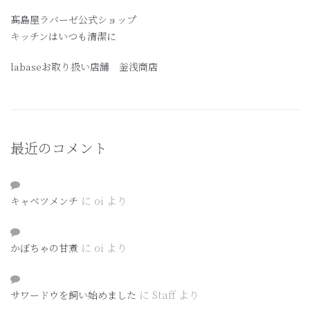
髙島屋ラバーゼ公式ショップ
キッチンはいつも清潔に
labaseお取り扱い店舗 釡浅商店
最近のコメント
に
oi
より
キャベツメンチ
に
oi
より
かぼちゃの甘煮
に
Staff
より
サワードウを飼い始めました