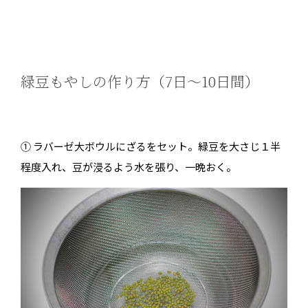
緑豆もやしの作り方（7日〜10日間）
① ラバーゼ大ボウルにざるをセット。緑豆を大さじ１半
程度入れ、豆が浸るよう水を張り、一晩おく。