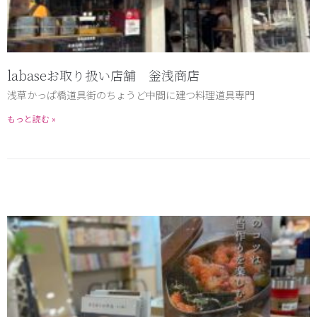
labaseお取り扱い店舗 釡浅商店
浅草かっぱ橋道具街のちょうど中間に建つ料理道具専門
もっと読む »