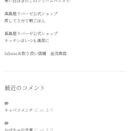
寒い日はきのこのクリームパスタで
高島屋ラバーゼ公式ショップ
蒸して５分で朝ごはん
髙島屋ラバーゼ公式ショップ
キッチンはいつも清潔に
labaseお取り扱い店舗 釡浅商店
最近のコメント
に
oi
より
キャベツメンチ
に
oi
より
かぼちゃの甘煮