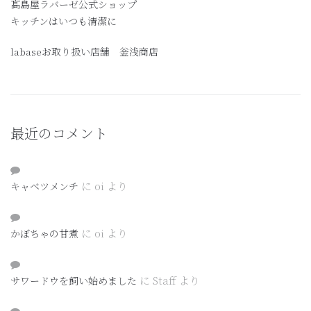
髙島屋ラバーゼ公式ショップ
キッチンはいつも清潔に
labaseお取り扱い店舗 釡浅商店
最近のコメント
に
oi
より
キャベツメンチ
に
oi
より
かぼちゃの甘煮
に
Staff
より
サワードウを飼い始めました