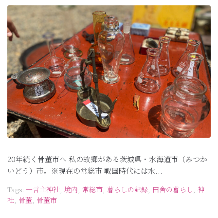
20年続く骨董市へ 私の故郷がある茨城県・水海道市（みつか
いどう）市。※現在の常総市 戦国時代には水...
Tags:
一言主神社
,
境内
,
常総市
,
暮らしの記録
,
田舎の暮らし
,
神
社
,
骨董
,
骨董市